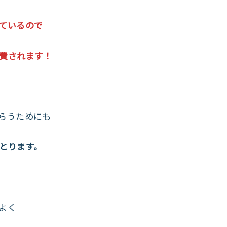
ているので
費されます！
らうためにも
とります。
よく