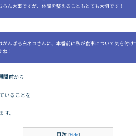
ちろん大事ですが、体調を整えることもとても大切です！
はがんばる白ネコさんに、本番前に私が食事について気を付け
すね！
3週間前
から
ていることを
ます。
目次
[
hide
]